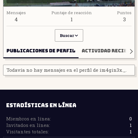
Mensajes
Puntaje de reacción
Puntos
4
1
3
Buscar
Publicaciones de perfil
Actividad reciente
Todavía no hay mensajes en el perfil de im4gin3x._.
ESTADÍSTICAS EN LÍNEA
Miembros en línea
0
Invitados en línea
1
Visitantes totales
1