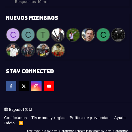
Respuestas: 10 mil
NUEVOS MIEMBROS
C
C
T
C
STAY CONNECTED
Español (CL)
Contáctanos
Términos y reglas
Política de privacidad
Ayuda
Inicio
R
S
|
Testimonials by XenCustomize
|
News Publisher by XenCustomize
S